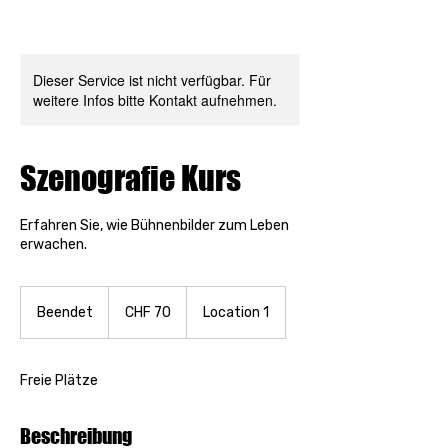
Dieser Service ist nicht verfügbar. Für
weitere Infos bitte Kontakt aufnehmen.
Szenografie Kurs
Erfahren Sie, wie Bühnenbilder zum Leben
erwachen.
70
Schweizer
Beendet
B
CHF 70
Location 1
Franken
e
e
n
Freie Plätze
d
e
t
Beschreibung