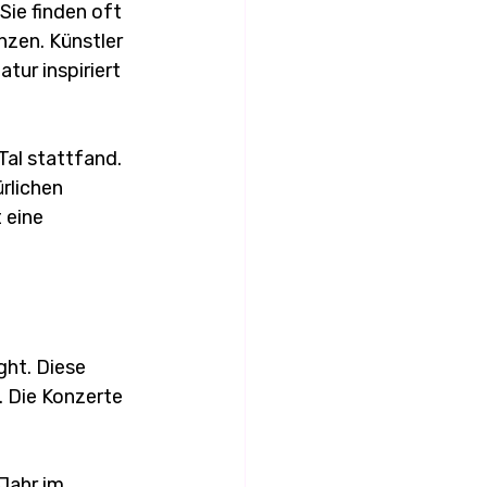
ie finden oft 
zen. Künstler 
tur inspiriert 
Tal stattfand. 
rlichen 
 eine 
ht. Diese 
 Die Konzerte 
Jahr im 