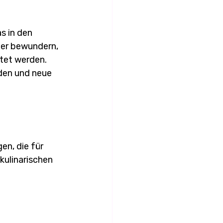
s in den 
ler bewundern, 
tet werden. 
den und neue 
n, die für 
kulinarischen 