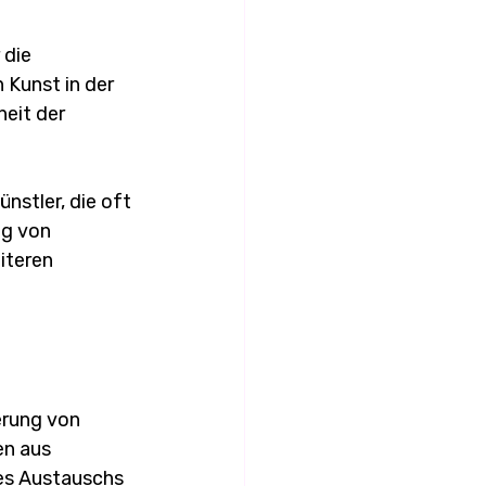
 die 
Kunst in der 
eit der 
stler, die oft 
ng von 
iteren 
erung von 
n aus 
es Austauschs 