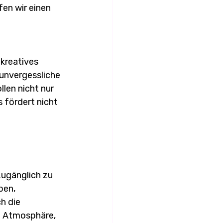
fen wir einen 
kreatives 
unvergessliche 
llen nicht nur 
s fördert nicht 
zugänglich zu 
ben, 
h die 
e Atmosphäre, 