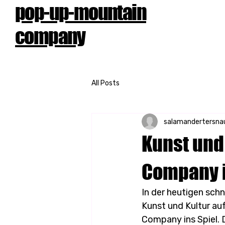
pop-up-mountain
company
All Posts
salamandertersna
Kunst und
Company 
In der heutigen schn
Kunst und Kultur a
Company ins Spiel. D