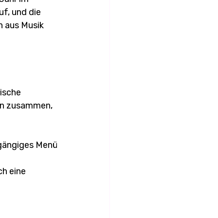
f, und die 
 aus Musik 
ische 
en zusammen, 
rgängiges Menü 
h eine 