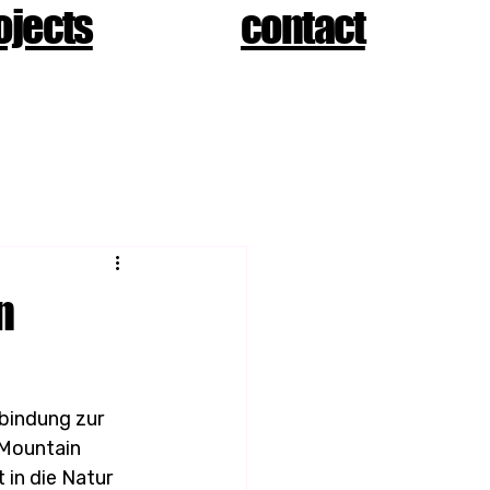
ojects
contact
n
rbindung zur 
Mountain 
 in die Natur 