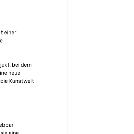
 einer 
e 
jekt, bei dem 
ine neue 
 die Kunstwelt 
ebbar 
ie eine 