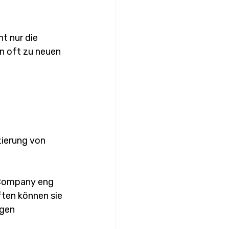
t nur die 
n oft zu neuen 
ierung von 
 Company eng 
ten können sie 
gen 